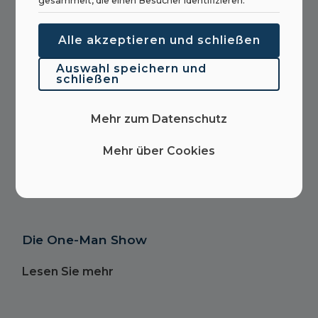
gesammelt, die einen Besucher identifizieren.
Lesen Sie mehr
Alle akzeptieren und schließen
Auswahl speichern und
schließen
Wir haben eine freie Stelle für einen
Vertriebsingenieur für
Mehr zum Datenschutz
Marketingunterstützung.
Mehr über Cookies
Lesen Sie mehr
Die One-Man Show
Lesen Sie mehr