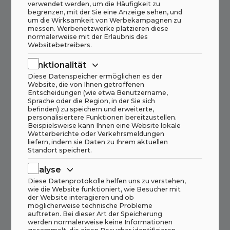
Norwegen
verwendet werden, um die Häufigkeit zu
begrenzen, mit der Sie eine Anzeige sehen, und
um die Wirksamkeit von Werbekampagnen zu
Lesen Sie mehr
messen. Werbenetzwerke platzieren diese
normalerweise mit der Erlaubnis des
Websitebetreibers.
Funktionalität
Diese Datenspeicher ermöglichen es der
Website, die von Ihnen getroffenen
Willkommen neuer Vertreter für FAM
Entscheidungen (wie etwa Benutzername,
Minerals & Mining GmbH
Sprache oder die Region, in der Sie sich
befinden) zu speichern und erweiterte,
personalisiertere Funktionen bereitzustellen.
Lesen Sie mehr
Beispielsweise kann Ihnen eine Website lokale
Wetterberichte oder Verkehrsmeldungen
liefern, indem sie Daten zu Ihrem aktuellen
Standort speichert.
Analyse
Diese Datenprotokolle helfen uns zu verstehen,
HAAHJEM AS übernimmt die Vertretung
wie die Website funktioniert, wie Besucher mit
der JÖST GMBH + CO. KG von ARGO
der Website interagieren und ob
möglicherweise technische Probleme
Engineering AS
auftreten. Bei dieser Art der Speicherung
werden normalerweise keine Informationen