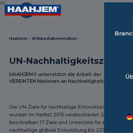
IN
Branc
Haahjem - Wikipedia
Anwendbar
UN-Nachhaltigkeitsziele
HAAHJEM® unterstützt die Arbeit der
Üb
VEREINTEN Nationen an Nachhaltigkeitszielen
Die UN-Ziele für nachhaltige Entwicklung
wurden im Herbst 2015 verabschiedet. Sie
beschreiben 17 Ziele und Unterziele für eine
nachhaltige globale Entwicklung bis 2030. Die