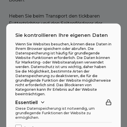
Heben Sie beim Transport den tickbaren
Futtertrichter und den Seitenförderer der
Maschine an. Bei Bedarf kann der
Sie kontrollieren Ihre eigenen Daten
Hauptförderer auch leicht entfernt werden, alle
Wenn Sie Websites besuchen, können diese Daten in
vha. den lokalen Feeder.
Ihrem Browser speichern oder abrufen. Die
Datenspeicherung ist häufig für grundlegende
Website-Funktionen erforderlich. Die Daten können
für Marketing- oder Websiteanalysen verwendet
werden. Datenschutz ist uns wichtig, daher haben
Technische Daten
Sie die Möglichkeit, bestimmte Arten der
Datenspeicherung zu deaktivieren, die für die
Längenproduktion
17,0 Meter
grundlegende Funktion der Website möglicherweise
nicht erforderlich sind. Das Blockieren von
Kategorien kann Ihr Erlebnis auf der Website
Höhenproduktion, Futter
4,3 Meter
beeinträchtigen.
Breitenproduktion, mit Bändern
9,0 Meter
Essentiell
Diese Datenspeicherung ist notwendig, um
Höhentransport
3,85 Meter
grundlegende Funktionen der Website zu
ermöglichen.
Gewichtstransport
49,9 Tonnen