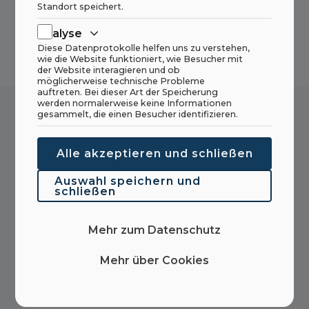
Standort speichert.
Analyse
Diese Datenprotokolle helfen uns zu verstehen,
wie die Website funktioniert, wie Besucher mit
der Website interagieren und ob
möglicherweise technische Probleme
auftreten. Bei dieser Art der Speicherung
werden normalerweise keine Informationen
gesammelt, die einen Besucher identifizieren.
Möchten Sie mehr über dieses Produkt
Alle akzeptieren und schließen
erfahren? Nehmen Sie Kontakt auf und wir
helfen Ihnen mit dem, was Sie sich fragen!
Auswahl speichern und
schließen
Mehr zum Datenschutz
(+47) 70 18 19 00
Mehr über Cookies
(+47) 966 29 100
post@haahjem.no