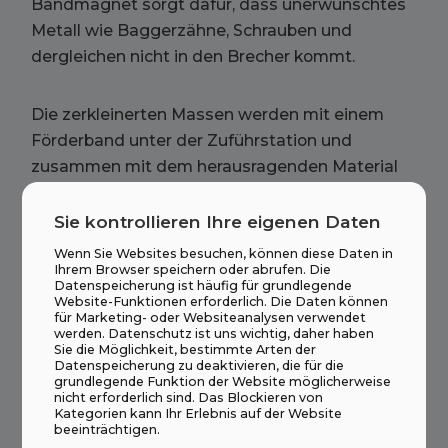
Bandmagnet sorgt dafür, dass unerwünschtes
Metall wie Baggerzähne, Schrauben und
dergleichen nicht in den Brecher kommt.
Die zerkleinerten Massen werden mit einem
Förderband unter der Zuführstation und
zusammen mit dem herausragenden Material
der 3-bedeckten Sicht transportiert. Das
Sichtmaterial wird zur Bodenlagerung über
Sie kontrollieren Ihre eigenen Daten
Bandzuführung (nicht heruntergekommene
Wenn Sie Websites besuchen, können diese Daten in
Dachrinnen) und separate Förderer entfernt.
Ihrem Browser speichern oder abrufen. Die
Datenspeicherung ist häufig für grundlegende
Oversize aus dem Zielprozess wird direkt aus
Website-Funktionen erforderlich. Die Daten können
für Marketing- oder Websiteanalysen verwendet
der Sichtbarkeit des Brechers für weitere
werden. Datenschutz ist uns wichtig, daher haben
Zersetzung zurückgegeben. (Geschlossene
Sie die Möglichkeit, bestimmte Arten der
Datenspeicherung zu deaktivieren, die für die
Kreiszerkleinerung)
grundlegende Funktion der Website möglicherweise
nicht erforderlich sind. Das Blockieren von
Kategorien kann Ihr Erlebnis auf der Website
beeinträchtigen.