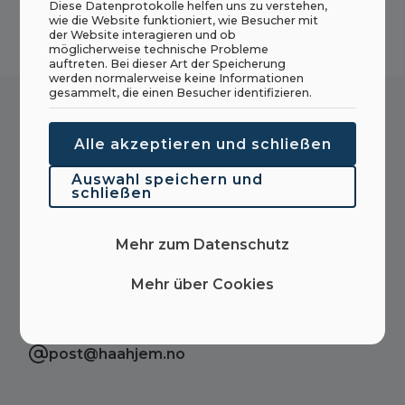
Diese Datenprotokolle helfen uns zu verstehen,
wie die Website funktioniert, wie Besucher mit
der Website interagieren und ob
möglicherweise technische Probleme
auftreten. Bei dieser Art der Speicherung
werden normalerweise keine Informationen
gesammelt, die einen Besucher identifizieren.
Möchten Sie mehr über dieses Produkt
Alle akzeptieren und schließen
erfahren? Nehmen Sie Kontakt auf und wir
Auswahl speichern und
helfen Ihnen mit dem, was Sie sich fragen!
schließen
Mehr zum Datenschutz
(+47) 70 18 19 00
Mehr über Cookies
(+47) 966 29 100
post@haahjem.no